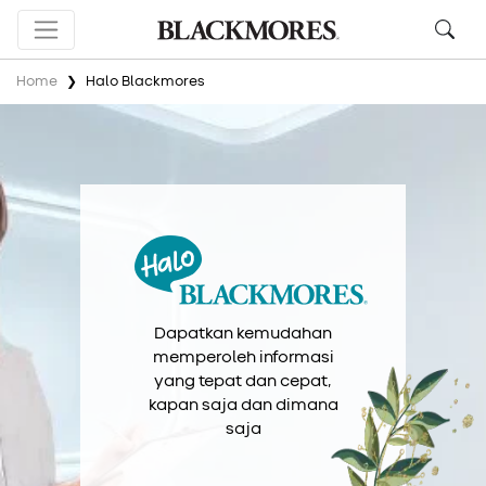
Search
Tekan enter untuk menambah keyword dan
Home
Halo Blackmores
klik tombol search untuk memulai pencarian
Rekomendasi Keyword
kebiasaan
liburan
nyeri sendi
pencernaan
Penyakit Gusi
sakit
Dapatkan kemudahan
memperoleh informasi
yang tepat dan cepat,
kapan saja dan dimana
saja