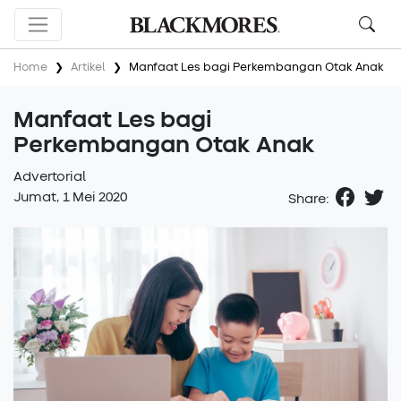
Search
Tekan enter untuk menambah keyword dan
Home
Artikel
Manfaat Les bagi Perkembangan Otak Anak
klik tombol search untuk memulai pencarian
Manfaat Les bagi
Rekomendasi Keyword
Perkembangan Otak Anak
kebiasaan
liburan
nyeri sendi
pencernaan
Advertorial
Jumat, 1 Mei 2020
Penyakit Gusi
sakit
Share: