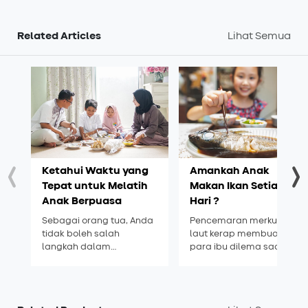
Related Articles
Lihat Semua
Ketahui Waktu yang
Amankah Anak
Tepat untuk Melatih
Makan Ikan Setiap
Anak Berpuasa
Hari ?
Sebagai orang tua, Anda
Pencemaran merkuri di
tidak boleh salah
laut kerap membuat
langkah dalam
para ibu dilema saat
memastikan waktu yang
ingin memberikan
tepat untuk mulai melatih
anaknya menu ikan.
anak berpuasa. Simak
Amankah bila anak
info selengkapnya di sini!
makan ikan setiap hari ?